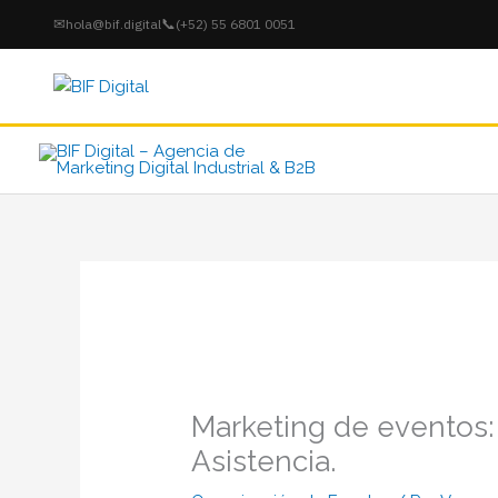
Ir
✉
📞
hola@bif.digital
(+52) 55 6801 0051
al
contenido
Marketing de eventos
Asistencia.