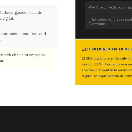
Perfil de LinkedIn optimizad
ultados orgánicos cuando
digital.
Entidades nombradas explíc
contenido
 contenido como featured
.
¿QUÉ DIFERENCIA HAY ENTRE 
pSeek citan a tu empresa
El SEO posiciona en Google. El
ar.
sin clic. El GEO extiende esa 
Los tres comparten la misma b
Digital se implementan de form