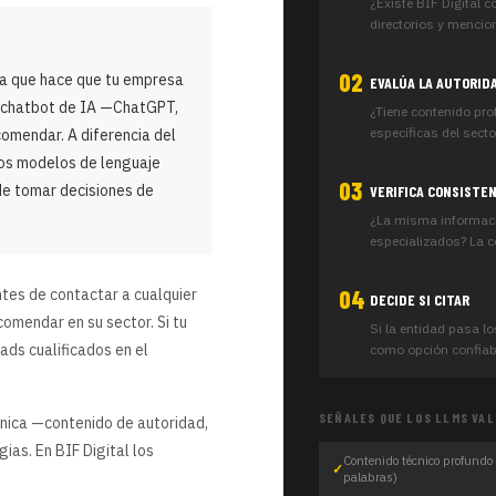
¿Existe BIF Digital c
directorios y menci
02
ia que hace que tu empresa
EVALÚA LA AUTORID
 chatbot de IA —ChatGPT,
¿Tiene contenido pr
específicas del sect
omendar. A diferencia del
los modelos de lenguaje
03
de tomar decisiones de
VERIFICA CONSISTE
¿La misma informaci
especializados? La co
ntes de contactar a cualquier
04
DECIDE SI CITAR
omendar en su sector. Si tu
Si la entidad pasa lo
ds cualificados en el
como opción confiabl
SEÑALES QUE LOS LLMS VAL
nica —contenido de autoridad,
as. En BIF Digital los
Contenido técnico profundo
palabras)