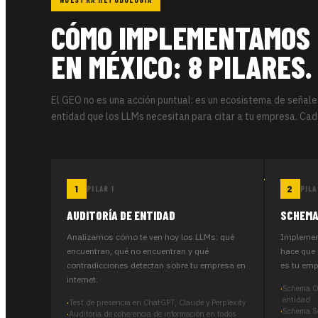
CÓMO IMPLEMENTAMOS
EN MÉXICO: 8 PILARES.
El GEO no es una acción puntual: es un ecosistema de señale
entidad que los LLMs necesitan para citar a tu empresa. Cad
PILAR 1
PILA
AUDITORÍA DE ENTIDAD
SCHEMA
Analizamos cómo te ven hoy los LLMs: qué
Implemen
encuentran, qué no encuentran y qué
hace que 
contradicciones detectan sobre tu empresa en
es tu empr
internet.
Schema Or
entidad
Test de presencia en ChatGPT, Claude y Perplexity
Schema Ser
Auditoría de coherencia de información en todos