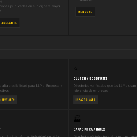
resultados
es
ciones publicadas en el blog para mayor
n
MENSUAL
N ADELANTE
⭐
N
CLUTCH / GOODFIRMS
e alta credibilidad para LLMs. Empresa +
Directorios verificados que los LLMs usan
activos
referencia de empresas
: MUY ALTO
IMPACTO: ALTO
🏭
T
CANACINTRA / INDEX
 en Spotify y Apple. Autoridad de nicho
Directorios oficiales industriales mexicano