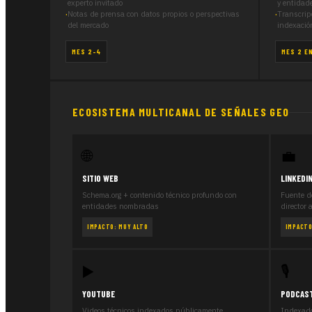
experto invitado
y entidad
Notas de prensa con datos propios o perspectivas
Transcrip
del mercado
indexació
MES 2–4
MES 2 E
ECOSISTEMA MULTICANAL DE SEÑALES GEO
🌐
💼
SITIO WEB
LINKEDI
Schema.org + contenido técnico profundo con
Fuente d
entidades nombradas
director 
IMPACTO: MUY ALTO
IMPACTO
▶️
🎙️
YOUTUBE
PODCAS
Videos técnicos indexados públicamente.
Indexado