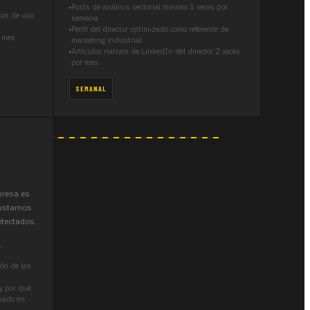
Posts de análisis sectorial mínimo 3 veces por
sos de uso
semana
Perfil del director optimizado como referente de
r mes
marketing industrial
Artículos nativos de LinkedIn del director 2 veces
por mes
SEMANAL
presa es
ajustamos
etectados.
,
ión de las
y por qué
asado en