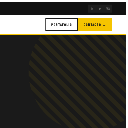
in
▶
WA
PORTAFOLIO
CONTACTO →