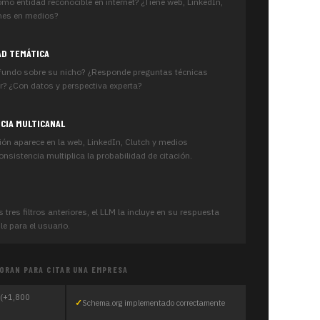
omo entidad reconocible en internet? ¿Tiene web, LinkedIn,
ones en medios?
AD TEMÁTICA
ofundo sobre su nicho? ¿Responde preguntas técnicas
or? ¿Con datos y perspectiva experta?
NCIA MULTICANAL
ón aparece en la web, LinkedIn, Clutch y medios
nsistencia multiplica la probabilidad de citación.
s tres filtros anteriores, el LLM la incluye en su respuesta
e para el usuario.
ORAN PARA CITAR UNA EMPRESA
 (+1,800
Schema.org implementado correctamente