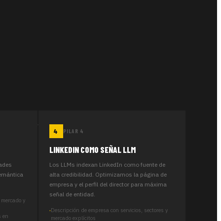
PILAR 4
LINKEDIN COMO SEÑAL LLM
dades
Los LLMs indexan LinkedIn como fuente de
semántica
alta credibilidad. Optimizamos la página de
empresa y el perfil del director para máxima
señal de entidad.
, mercado y
Descripción de empresa con servicios, sectores y
s en
mercado explícitos