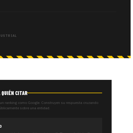
DUSTRIAL
 QUIÉN CITAR
 un ranking como Google. Construyen su respuesta cruzando
úblicamente sobre una entidad.
D