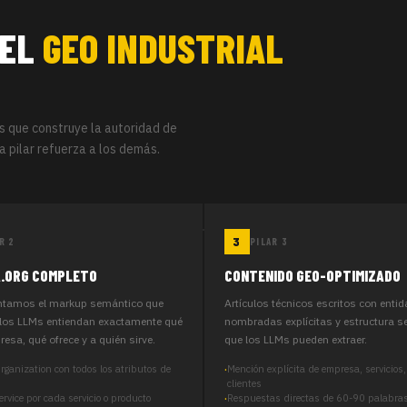
 EL
GEO INDUSTRIAL
s que construye la autoridad de
a pilar refuerza a los demás.
R 2
PILAR 3
.ORG COMPLETO
CONTENIDO GEO-OPTIMIZADO
tamos el markup semántico que
Artículos técnicos escritos con enti
los LLMs entiendan exactamente qué
nombradas explícitas y estructura 
esa, qué ofrece y a quién sirve.
que los LLMs pueden extraer.
ganization con todos los atributos de
Mención explícita de empresa, servicios
clientes
vice por cada servicio o producto
Respuestas directas de 60-90 palabra