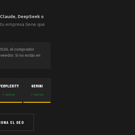
Claude, DeepSeek o
, tu empresa tiene que
 2026, el comprador
oveedor. Si no estás en
PERPLEXITY
GEMINI
✓ activo
✓ activo
IONA EL GEO