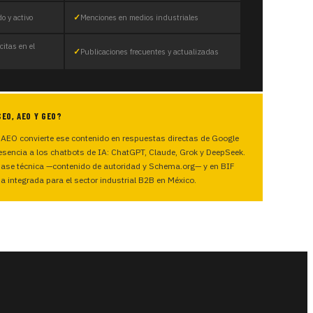
o y activo
Menciones en medios industriales
itas en el
Publicaciones frecuentes y actualizadas
SEO, AEO Y GEO?
 AEO convierte ese contenido en respuestas directas de Google
presencia a los chatbots de IA: ChatGPT, Claude, Grok y DeepSeek.
ase técnica —contenido de autoridad y Schema.org— y en BIF
a integrada para el sector industrial B2B en México.