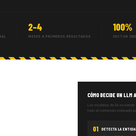
2–4
100%
IAL
MESES A PRIMEROS RESULTADOS
SECTOR IN
CÓMO DECIDE UN LLM A
Los modelos de IA no tienen
todo el contenido indexado p
01
DETECTA LA ENTIDA