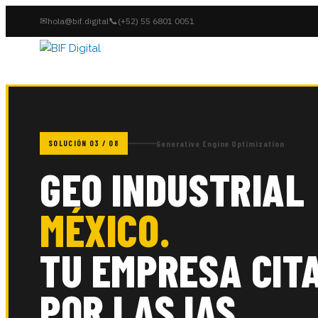
✉
📞
hola@bif.digital
(+52) 55 6801 0051
SOLUCIÓN 03 / 08
Generative Engine Optimization
GEO INDUSTRIAL
MÉXICO.
TU EMPRESA CIT
POR LAS IAS.