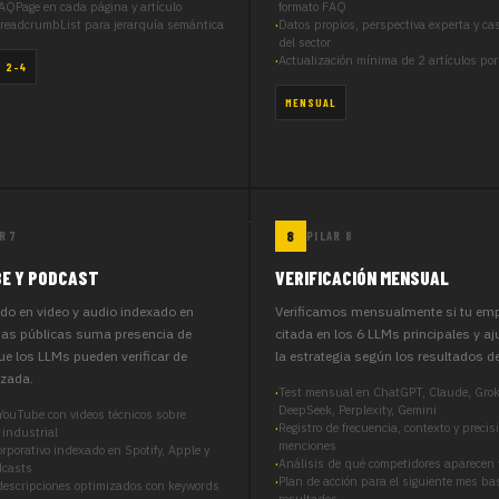
QPage en cada página y artículo
formato FAQ
eadcrumbList para jerarquía semántica
Datos propios, perspectiva experta y ca
del sector
Actualización mínima de 2 artículos po
 2–4
MENSUAL
R 7
PILAR 8
E Y PODCAST
VERIFICACIÓN MENSUAL
ido en video y audio indexado en
Verificamos mensualmente si tu em
as públicas suma presencia de
citada en los 6 LLMs principales y 
ue los LLMs pueden verificar de
la estrategia según los resultados d
zada.
Test mensual en ChatGPT, Claude, Grok
DeepSeek, Perplexity, Gemini
YouTube con videos técnicos sobre
Registro de frecuencia, contexto y precis
 industrial
menciones
rporativo indexado en Spotify, Apple y
Análisis de qué competidores aparecen 
dcasts
Plan de acción para el siguiente mes b
 descripciones optimizados con keywords