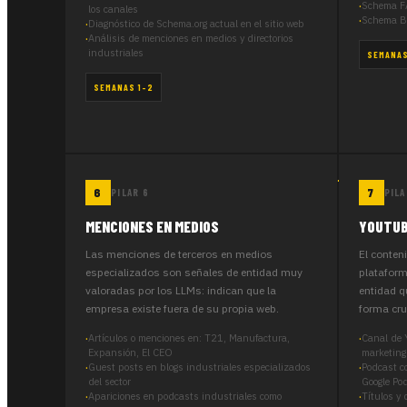
Schema FA
los canales
Schema Br
Diagnóstico de Schema.org actual en el sitio web
Análisis de menciones en medios y directorios
industriales
SEMANAS
SEMANAS 1–2
PILAR 6
PILA
MENCIONES EN MEDIOS
YOUTUB
Las menciones de terceros en medios
El conten
especializados son señales de entidad muy
plataform
valoradas por los LLMs: indican que la
entidad q
empresa existe fuera de su propia web.
forma cru
Artículos o menciones en: T21, Manufactura,
Canal de 
Expansión, El CEO
marketing
Guest posts en blogs industriales especializados
Podcast co
del sector
Google Po
Apariciones en podcasts industriales como
Títulos y