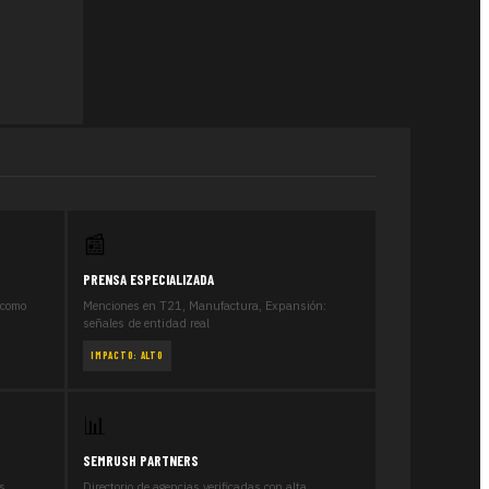
📰
PRENSA ESPECIALIZADA
 como
Menciones en T21, Manufactura, Expansión:
señales de entidad real
IMPACTO: ALTO
📊
SEMRUSH PARTNERS
s.
Directorio de agencias verificadas con alta