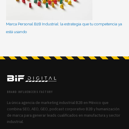
Marca Personal B2B Industrial: la estrategia que tu competencia ya
está usando
BRAND INFLUENCERS FACTORY
La única agencia de marketing industrial B2B en México que
combina SEO, AEO, GEO, podcast corporativo B2B y humanización
de marca para generar leads cualificados en manufactura y sector
industrial.