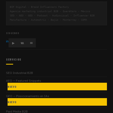
BIF Digital · Brand Influencers Factory
Agencia marketing industrial B2B · Querétaro · México
SEO · AEO · GEO · Podcast · Audiovisual · Influencer B2B
Manufactura · Automotriz · Bajío · Monterrey · CDMX
SÍGUENOS
in
▶
WA
✉
SERVICIOS
SEO Industrial B2B
AEO — Featured Snippets
NUEVO
GEO — Posicionamiento en IAs
NUEVO
Paid Media B2B