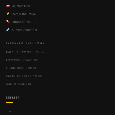
Logística B2B
Energía Industrial
Farmacéutico B2B
Químico Industrial
CORREDORES INDUSTRIALES
Bajío — Querétaro · Gto · SLP
Monterrey · Nuevo León
Guadalajara · Jalisco
CDMX · Estado de México
Saltillo · Coahuila
EMPRESA
Inicio