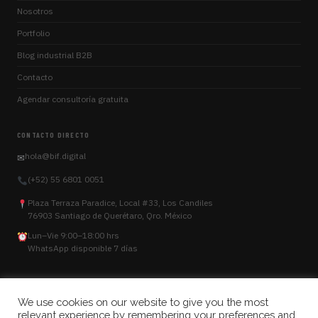
Nosotros
Portfolio
Blog industrial B2B
Contacto
Agendar consultoría gratuita
CONTACTO DIRECTO
hola@bif.digital
✉
(+52) 55 6801 0051
Plaza Terraza Paradice, Local #33, Los Candiles
76903
Santiago de Querétaro
,
Qro.
México
Lun–Vie 9:00–18:00 hrs
WhatsApp disponible 7 días
We use cookies on our website to give you the most
relevant experience by remembering your preferences and