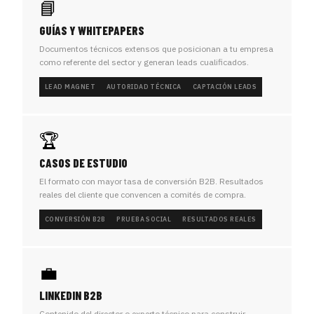
📘
GUÍAS Y WHITEPAPERS
Documentos técnicos extensos que posicionan a tu empresa
como referente del sector y generan leads cualificados.
LEAD MAGNET
AUTORIDAD TÉCNICA
CAPTACIÓN LEADS
🏆
CASOS DE ESTUDIO
El formato con mayor tasa de conversión B2B. Resultados
reales del cliente que convencen a comités de compra.
CONVERSIÓN B2B
PRUEBA SOCIAL
RESULTADOS REALES
💼
LINKEDIN B2B
Contenido del director o experto técnico para construir