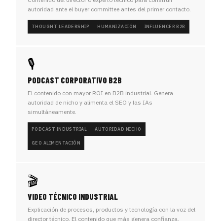
autoridad ante el buyer committee antes del primer contacto.
THOUGHT LEADERSHIP
HUMANIZACIÓN
INFLUENCER B2B
🎙️
PODCAST CORPORATIVO B2B
El contenido con mayor ROI en B2B industrial. Genera
autoridad de nicho y alimenta el SEO y las IAs
simultáneamente.
PODCAST INDUSTRIAL
AUTORIDAD NICHO
GEO ALIMENTACIÓN
🎬
VIDEO TÉCNICO INDUSTRIAL
Explicación de procesos, productos y tecnología con la voz del
director técnico. El contenido que más genera confianza.