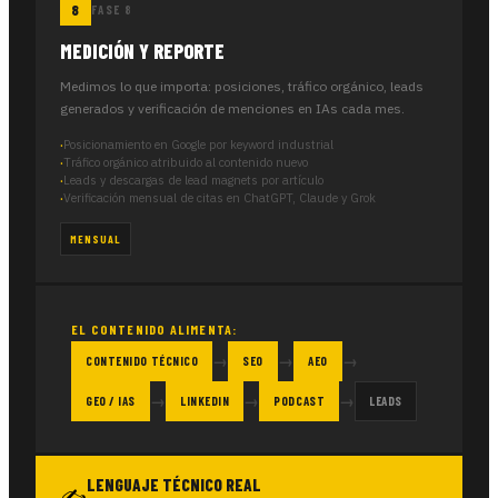
FASE 8
MEDICIÓN Y REPORTE
Medimos lo que importa: posiciones, tráfico orgánico, leads
generados y verificación de menciones en IAs cada mes.
Posicionamiento en Google por keyword industrial
Tráfico orgánico atribuido al contenido nuevo
Leads y descargas de lead magnets por artículo
Verificación mensual de citas en ChatGPT, Claude y Grok
MENSUAL
EL CONTENIDO ALIMENTA:
→
→
→
CONTENIDO TÉCNICO
SEO
AEO
→
→
→
GEO / IAS
LINKEDIN
PODCAST
LEADS
LENGUAJE TÉCNICO REAL
✍️