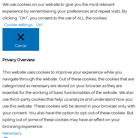
—indexación y mejoras de posición— se aprecian
We use cookies on our website to give you the most relevant
agencias del sector. En BIF Digital, cada pieza de
entre las semanas 4 y 8. Aparición en featured
experience by remembering your preferences and repeat visits. By
content marketing se escribe con criterios GEO:
snippets AEO, entre el mes 2 y el mes 4. Generación
clicking “OK!”, you consent to the use of ALL the cookies.
entidades nombradas explícitas, estructura
consistente de leads orgánicos y primeras
Cookie settings
OK!
semántica clara y respuestas directas en formato
menciones en IAs, entre el mes 4 y el mes 6. El
Schema.org FAQPage.
contenido publicado sigue generando tráfico y leads
Cerrar
indefinidamente, a diferencia de la publicidad
pagada.
Privacy Overview
This website uses cookies to improve your experience while you
navigate through the website. Out of these cookies, the cookies that are
categorized as necessary are stored on your browser as they are
essential for the working of basic functionalities of the website. We also
use third-party cookies that help us analyze and understand how you
use this website. These cookies will be stored in your browser only with
your consent. You also have the option to opt-out of these cookies. But
opting out of some of these cookies may have an effect on your
browsing experience.
Necessary