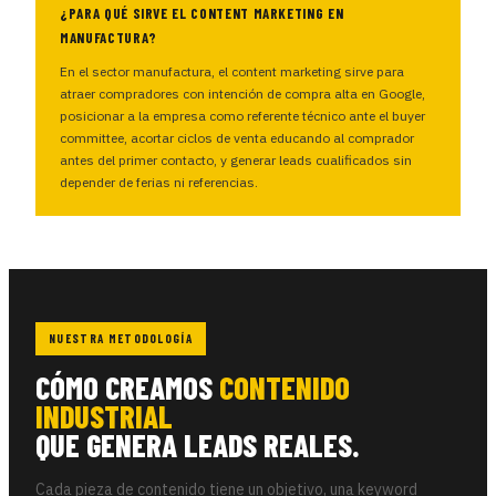
¿PARA QUÉ SIRVE EL CONTENT MARKETING EN
MANUFACTURA?
En el sector manufactura, el content marketing sirve para
atraer compradores con intención de compra alta en Google,
posicionar a la empresa como referente técnico ante el buyer
committee, acortar ciclos de venta educando al comprador
antes del primer contacto, y generar leads cualificados sin
depender de ferias ni referencias.
NUESTRA METODOLOGÍA
CÓMO CREAMOS
CONTENIDO
INDUSTRIAL
QUE GENERA LEADS REALES.
Cada pieza de contenido tiene un objetivo, una keyword