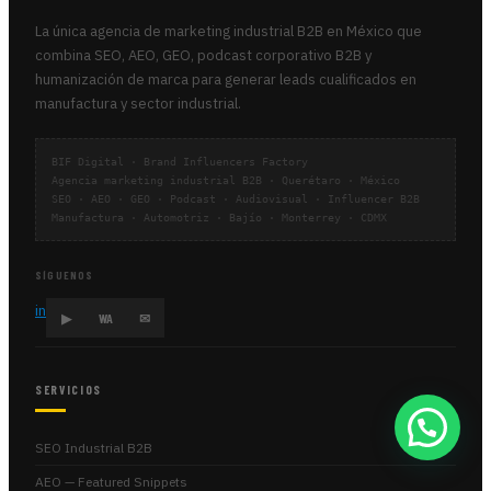
La única agencia de marketing industrial B2B en México que
combina SEO, AEO, GEO, podcast corporativo B2B y
humanización de marca para generar leads cualificados en
manufactura y sector industrial.
BIF Digital · Brand Influencers Factory
Agencia marketing industrial B2B · Querétaro · México
SEO · AEO · GEO · Podcast · Audiovisual · Influencer B2B
Manufactura · Automotriz · Bajío · Monterrey · CDMX
SÍGUENOS
in
▶
WA
✉
SERVICIOS
SEO Industrial B2B
AEO — Featured Snippets