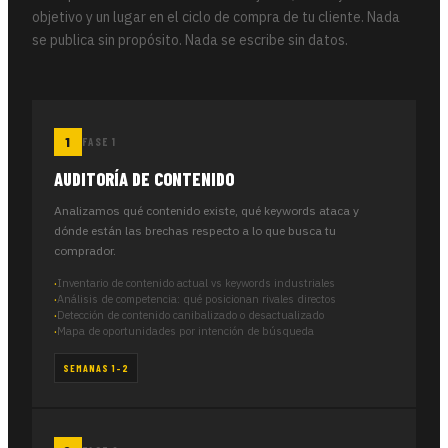
objetivo y un lugar en el ciclo de compra de tu cliente. Nada
se publica sin propósito. Nada se escribe sin datos.
FASE 1
AUDITORÍA DE CONTENIDO
Analizamos qué contenido existe, qué keywords ataca y
dónde están las brechas respecto a lo que busca tu
comprador.
Inventario de contenido actual vs keywords industriales
Análisis de competencia: qué posicionan rivales directos
Detección de contenido canibalizado o desactualizado
Mapa de oportunidades por intención de búsqueda
SEMANAS 1–2