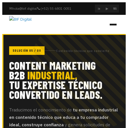
✉
📞
hola@bif.digital
(+52) 55 6801 0051
in
▶
WA
SOLUCIÓN 05 / 08
Contenido técnico que convierte
CONTENT MARKETING
B2B
INDUSTRIAL.
TU EXPERTISE TÉCNICO
CONVERTIDO EN LEADS.
Traducimos el conocimiento de
tu empresa industrial
en contenido técnico que educa a tu comprador
ideal, construye confianza
y genera solicitudes de