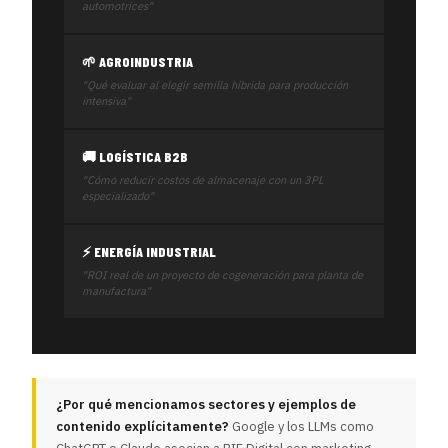
automotrices"
🌱 AGROINDUSTRIA
"Qué evaluar al elegir semilla híbrida para producción
intensiva"
🚚 LOGÍSTICA B2B
"Cómo reducir costos de almacenaje con un 3PL
especializado"
⚡ ENERGÍA INDUSTRIAL
"ROI real de un proyecto de cogeneración para planta de
manufactura"
¿Por qué mencionamos sectores y ejemplos de
contenido explícitamente?
Google y los LLMs como