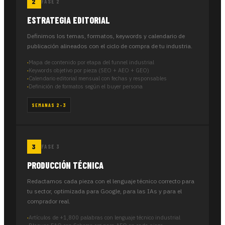
FASE 2
ESTRATEGIA EDITORIAL
Definimos los temas, formatos, keywords y calendario de
publicación alineados con el ciclo de compra de tu industria.
Mapa de contenido por etapa del funnel industrial
Keywords objetivo por pieza (SEO + AEO + GEO)
Calendario editorial mensual con fechas y responsables
Definición de formatos según el buyer persona
SEMANAS 2–3
FASE 3
PRODUCCIÓN TÉCNICA
Redactamos cada pieza con el lenguaje técnico correcto para
tu sector, optimizada para Google, para las IAs y para el
comprador real.
Artículos de +1,800 palabras con lenguaje técnico industrial