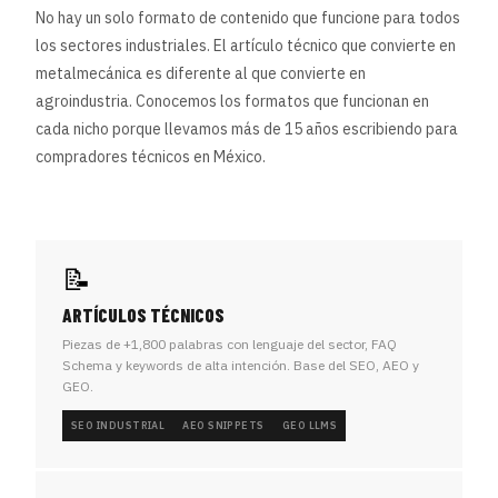
No hay un solo formato de contenido que funcione para todos
los sectores industriales. El artículo técnico que convierte en
metalmecánica es diferente al que convierte en
agroindustria. Conocemos los formatos que funcionan en
cada nicho porque llevamos más de 15 años escribiendo para
compradores técnicos en México.
📝
ARTÍCULOS TÉCNICOS
Piezas de +1,800 palabras con lenguaje del sector, FAQ
Schema y keywords de alta intención. Base del SEO, AEO y
GEO.
SEO INDUSTRIAL
AEO SNIPPETS
GEO LLMS