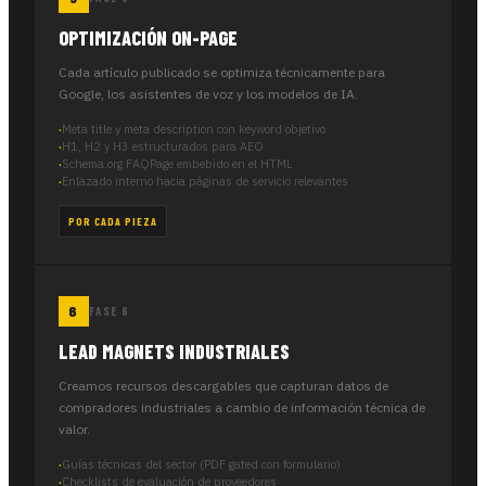
OPTIMIZACIÓN ON-PAGE
Cada artículo publicado se optimiza técnicamente para
Google, los asistentes de voz y los modelos de IA.
Meta title y meta description con keyword objetivo
H1, H2 y H3 estructurados para AEO
Schema.org FAQPage embebido en el HTML
Enlazado interno hacia páginas de servicio relevantes
POR CADA PIEZA
FASE 6
LEAD MAGNETS INDUSTRIALES
Creamos recursos descargables que capturan datos de
compradores industriales a cambio de información técnica de
valor.
Guías técnicas del sector (PDF gated con formulario)
Checklists de evaluación de proveedores