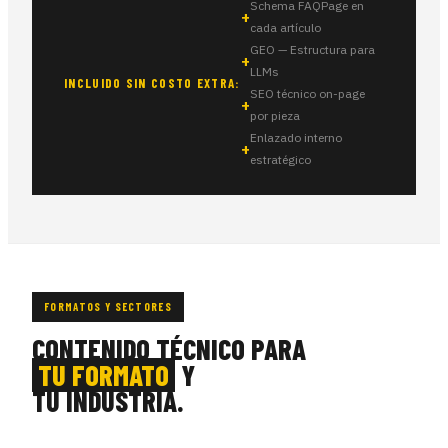
Schema FAQPage en
cada artículo
GEO — Estructura para
LLMs
INCLUIDO SIN COSTO EXTRA:
SEO técnico on-page
por pieza
Enlazado interno
estratégico
FORMATOS Y SECTORES
CONTENIDO TÉCNICO PARA
TU FORMATO
Y
TU INDUSTRIA.