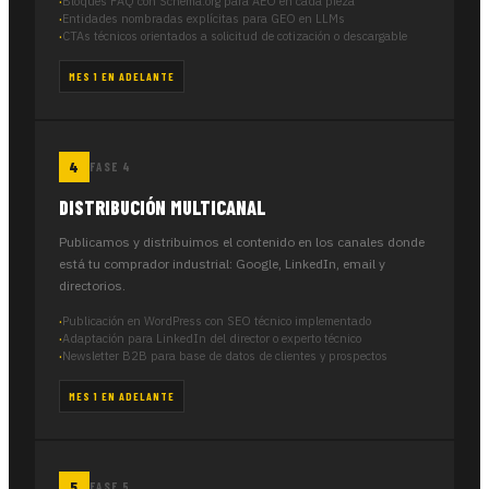
Bloques FAQ con Schema.org para AEO en cada pieza
Entidades nombradas explícitas para GEO en LLMs
CTAs técnicos orientados a solicitud de cotización o descargable
MES 1 EN ADELANTE
FASE 4
DISTRIBUCIÓN MULTICANAL
Publicamos y distribuimos el contenido en los canales donde
está tu comprador industrial: Google, LinkedIn, email y
directorios.
Publicación en WordPress con SEO técnico implementado
Adaptación para LinkedIn del director o experto técnico
Newsletter B2B para base de datos de clientes y prospectos
MES 1 EN ADELANTE
FASE 5