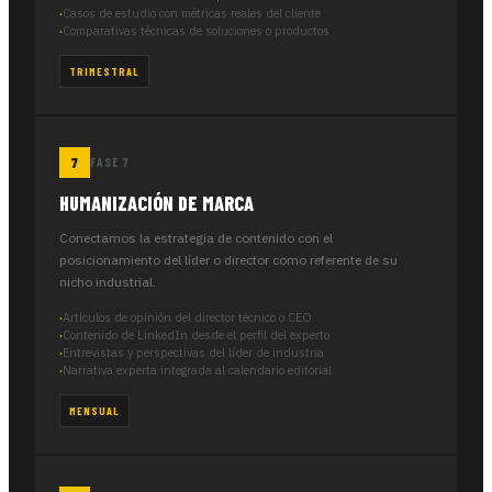
Casos de estudio con métricas reales del cliente
Comparativas técnicas de soluciones o productos
TRIMESTRAL
FASE 7
HUMANIZACIÓN DE MARCA
Conectamos la estrategia de contenido con el
posicionamiento del líder o director como referente de su
nicho industrial.
Artículos de opinión del director técnico o CEO
Contenido de LinkedIn desde el perfil del experto
Entrevistas y perspectivas del líder de industria
Narrativa experta integrada al calendario editorial
MENSUAL