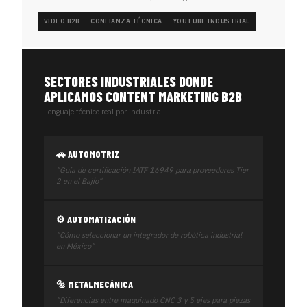
VIDEO B2B
CONFIANZA TÉCNICA
YOUTUBE INDUSTRIAL
SECTORES INDUSTRIALES DONDE
APLICAMOS CONTENT MARKETING B2B
Lenguaje técnico real por industria
🚗 AUTOMOTRIZ
"Guía de certificación IATF 16949 para proveedores Tier
2 en el Bajío"
⚙️ AUTOMATIZACIÓN
"Cómo seleccionar un integrador de robótica industrial
en México"
🔩 METALMECÁNICA
"Diferencias entre maquinado CNC 3 y 5 ejes para piezas