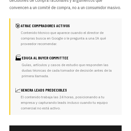
decisiones de compra racionales y argumentos que
convencen a un comité de compra, no a un consumidor masivo.
🎯
ATRAE COMPRADORES ACTIVOS
Contenido técnico que aparece cuando el director de
compras busca en Google o le pregunta a una IA qué
proveedor recomendar.
🏭
EDUCA AL BUYER COMMITTEE
Guías, artículos y casos de estudio que responden las
dudas técnicas de cada tomador de decisión antes de la
primera llamada.
📈
GENERA LEADS PREDECIBLES
El contenido trabaja las 24 horas, posicionando a tu
empresa y capturando leads incluso cuando tu equipo
comercial no está activo.