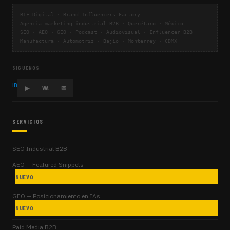
BIF Digital · Brand Influencers Factory
Agencia marketing industrial B2B · Querétaro · México
SEO · AEO · GEO · Podcast · Audiovisual · Influencer B2B
Manufactura · Automotriz · Bajío · Monterrey · CDMX
SÍGUENOS
in
▶
WA
✉
SERVICIOS
SEO Industrial B2B
AEO — Featured Snippets
NUEVO
GEO — Posicionamiento en IAs
NUEVO
Paid Media B2B