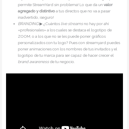
permite StreamYard sin problema! Lo que da un
valor
agregado y distintivo
a tus directos que no va a pasar
inadvertido, ¡seguro!
BRANDING
▶︎ ¿Cuántos
live streams
no hay por ahí
«profesionales» a los cuales se destaca el logotipo de
ZOOM, o a los que no se les puede poner gráficos
personalizados con tu logo? Pues con streamyard puedes
poner animaciones con los nombres de tus invitados y el
logotipo de tu marca para ser capaz de hacer crecer el
brand awareness
de tu negocio.