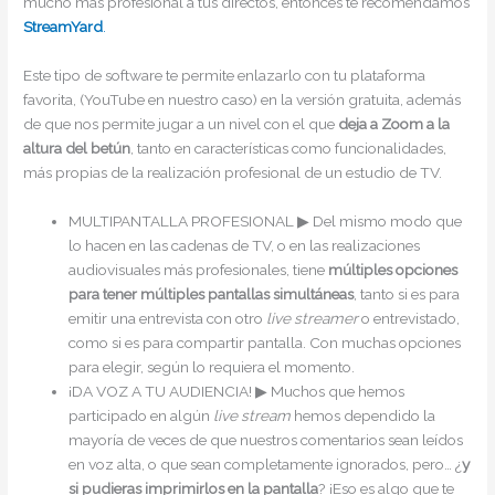
mucho más profesional a tus directos, entonces te recomendamos
StreamYard
.
Este tipo de software te permite enlazarlo con tu plataforma
favorita, (YouTube en nuestro caso) en la versión gratuita, además
de que nos permite jugar a un nivel con el que
deja a Zoom a la
altura del betún
, tanto en características como funcionalidades,
más propias de la realización profesional de un estudio de TV.
MULTIPANTALLA PROFESIONAL ▶︎ Del mismo modo que
lo hacen en las cadenas de TV, o en las realizaciones
audiovisuales más profesionales, tiene
múltiples opciones
para tener múltiples pantallas simultáneas
, tanto si es para
emitir una entrevista con otro
live streamer
o entrevistado,
como si es para compartir pantalla. Con muchas opciones
para elegir, según lo requiera el momento.
¡DA VOZ A TU AUDIENCIA! ▶︎ Muchos que hemos
participado en algún
live stream
hemos dependido la
mayoría de veces de que nuestros comentarios sean leídos
en voz alta, o que sean completamente ignorados, pero… ¿
y
si pudieras imprimirlos en la pantalla
? ¡Eso es algo que te