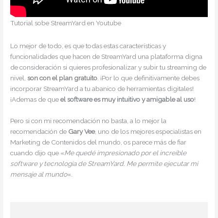
Tutorial sobe StreamYard en Youtube
Lo mejor de todo, es que todas estas características y
funcionalidades que hacen de StreamYard una plataforma digna
de consideración si quieres profesionalizar y subir tu streaming de
nivel,
son con el plan gratuito
. ¡Por lo que definitivamente debes
incorporar StreamYard a tu abanico de herramientas digitales!
¡Ademas de que
el software
es muy intuitivo y amigable al uso
!
Pero si con mi recomendación no basta, a lo mejor la
recomendación de
Gary Vee
, uno de los mejores especialistas en
Marketing de Contenidos del mundo, os parece más de fiar
cuando dijo que «
Me quedé impresionado por el increíble
software y tecnología de StreamYard. Me permite ejecutar mi
mensaje al mundo
«.