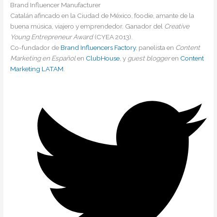
Brand Influencer Manufacturer
Catalán afincado en la Ciudad de México, foodie, amante de la
buena música, viajero y emprendedor. Ganador del
Creative
Young Entrepreneur Award
(CYEA 2013).
Co-fundador de
Brand Influencers Factory
, panelista en
Content
Marketing en Español
en
ClubHouse
, y
guest blogger
en
Content
Marketing LATAM
.