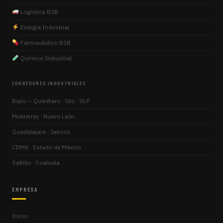
Logística B2B
Energía Industrial
Farmacéutico B2B
Químico Industrial
CORREDORES INDUSTRIALES
Bajío — Querétaro · Gto · SLP
Monterrey · Nuevo León
Guadalajara · Jalisco
CDMX · Estado de México
Saltillo · Coahuila
EMPRESA
Inicio