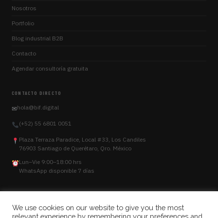
Nosotros
Portfolio
Blog industrial B2B
Contacto
Agendar consultoría gratuita
CONTACTO DIRECTO
hola@bif.digital
✉
(+52) 55 6801 0051
Plaza Terraza Paradice, Local #33, Los Candiles
76903
Santiago de Querétaro
,
Qro.
México
Lun–Vie 9:00–18:00 hrs
WhatsApp disponible 7 días
We use cookies on our website to give you the most
relevant experience by remembering your preferences and