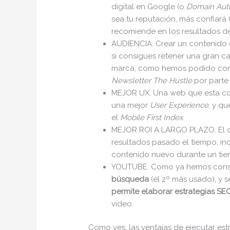
digital en Google (o
Domain Auth
sea tu reputación, más confiará
recomiende en los resultados d
AUDIENCIA. Crear un contenido 
si consigues retener una gran c
marca; como hemos podido com
Newsletter
The Hustle
por parte
MEJOR UX. Una web que esta con
una mejor
User Experience
, y q
el
Mobile First Index
.
MEJOR ROI A LARGO PLAZO. El c
resultados pasado el tiempo, in
contenido nuevo durante un ti
YOUTUBE. Como ya hemos consta
búsqueda
(el 2º más usado), y 
permite elaborar estrategias SE
video.
Como ves, las ventajas de ejecutar es