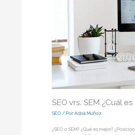
SEO vrs. SEM ¿Cuál es 
SEO
/ Por
Adrià Muñoz
¿SEO o SEM? ¿Qué es mejor? ¿Posicio