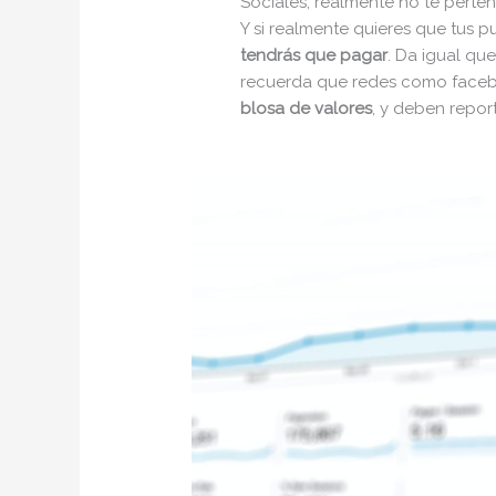
Sociales, realmente no te perte
Y si realmente quieres que tus p
tendrás que pagar
. Da igual qu
recuerda que redes como face
blosa de valores
, y deben report