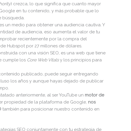
ority
) crezca, lo que significa que cuanto mayor
 Google en tu contenido, y más probable que lo
e búsqueda.
es un medio para obtener una audiencia cautiva. Y
antidad de audiencia, eso aumenta el valor de tu
probar recientemente por la compra del
 de Hubspot por 27 millones de dólares.
struida con una visión SEO, es una web que tiene
ue cumple los
Core Web Vitals
y los principios para
ontenido publicado, puede seguir entregando
cluso los años y aunque hayas dejado de publicar
empo.
tado anteriormente, al ser YouTube un
motor de
ser propiedad de la plataforma de Google,
nos
O
también para posicionar nuestro contenido en
trategias SEO conjuntamente con tu estrategia de