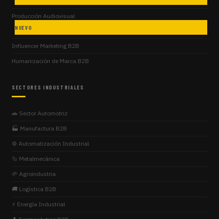
Producción Audiovisual
NUEVO
Influencer Marketing B2B
Humanización de Marca B2B
SECTORES INDUSTRIALES
🚗 Sector Automotriz
🏭 Manufactura B2B
⚙️ Automatización Industrial
🔩 Metalmecánica
🌱 Agroindustria
🚚 Logística B2B
⚡ Energía Industrial