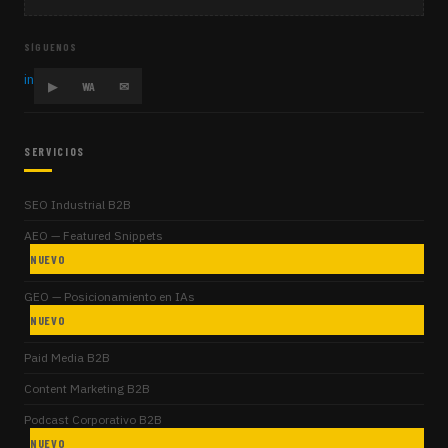
SÍGUENOS
in
▶
WA
✉
SERVICIOS
SEO Industrial B2B
AEO — Featured Snippets
NUEVO
GEO — Posicionamiento en IAs
NUEVO
Paid Media B2B
Content Marketing B2B
Podcast Corporativo B2B
NUEVO