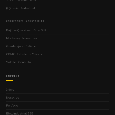
💊 Farmacéutico B2B
🧪 Químico Industrial
CORREDORES INDUSTRIALES
Bajío — Querétaro · Gto · SLP
Monterrey · Nuevo León
Guadalajara · Jalisco
CDMX · Estado de México
Saltillo · Coahuila
EMPRESA
Inicio
Nosotros
Portfolio
Blog industrial B2B