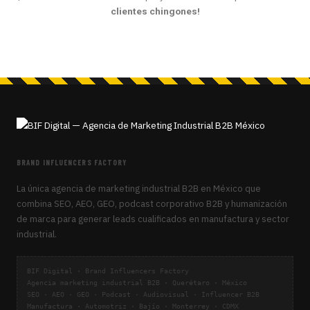
clientes chingones!
BRAND INFLUENCERS FACTORY
La única agencia de marketing industrial B2B en México que
combina SEO, AEO, GEO, podcast corporativo B2B y humanización
de marca para generar leads cualificados en manufactura y sector
industrial.
BIF Digital · Brand Influencers Factory
Agencia marketing industrial B2B · Querétaro · México
SEO · AEO · GEO · Podcast · Audiovisual · Influencer B2B
Manufactura · Automotriz · Bajío · Monterrey · CDMX