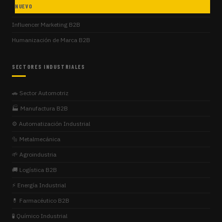
NUEVO
Influencer Marketing B2B
Humanización de Marca B2B
SECTORES INDUSTRIALES
🚗 Sector Automotriz
🏭 Manufactura B2B
⚙️ Automatización Industrial
🔩 Metalmecánica
🌱 Agroindustria
🚚 Logística B2B
⚡ Energía Industrial
💊 Farmacéutico B2B
🧪 Químico Industrial