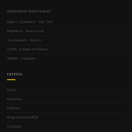
CORREDORES INDUSTRIALES
Bajío — Querétaro · Gto · SLP
Monterrey · Nuevo León
Guadalajara · Jalisco
CDMX · Estado de México
Saltillo · Coahuila
EMPRESA
Inicio
Nosotros
Portfolio
Blog industrial B2B
Contacto