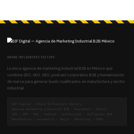
BRAND INFLUENCERS FACTORY
La única agencia de marketing industrial B2B en México que
combina SEO, AEO, GEO, podcast corporativo B2B y humanización
de marca para generar leads cualificados en manufactura y sector
industrial.
BIF Digital · Brand Influencers Factory
Agencia marketing industrial B2B · Querétaro · México
SEO · AEO · GEO · Podcast · Audiovisual · Influencer B2B
Manufactura · Automotriz · Bajío · Monterrey · CDMX