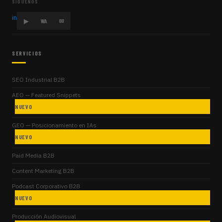
SÍGUENOS
in
▶
WA
✉
SERVICIOS
SEO Industrial B2B
AEO — Featured Snippets
NUEVO
GEO — Posicionamiento en IAs
NUEVO
Paid Media B2B
Content Marketing B2B
Podcast Corporativo B2B
NUEVO
Producción Audiovisual