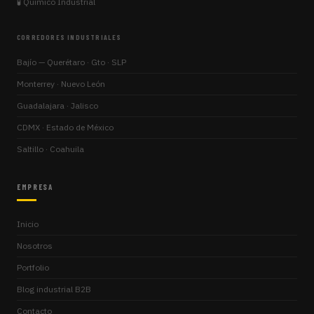
🧪 Químico Industrial
CORREDORES INDUSTRIALES
Bajío — Querétaro · Gto · SLP
Monterrey · Nuevo León
Guadalajara · Jalisco
CDMX · Estado de México
Saltillo · Coahuila
EMPRESA
Inicio
Nosotros
Portfolio
Blog industrial B2B
Contacto