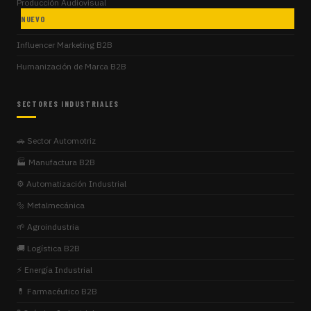
Producción Audiovisual
NUEVO
Influencer Marketing B2B
Humanización de Marca B2B
SECTORES INDUSTRIALES
🚗 Sector Automotriz
🏭 Manufactura B2B
⚙️ Automatización Industrial
🔩 Metalmecánica
🌱 Agroindustria
🚚 Logística B2B
⚡ Energía Industrial
💊 Farmacéutico B2B