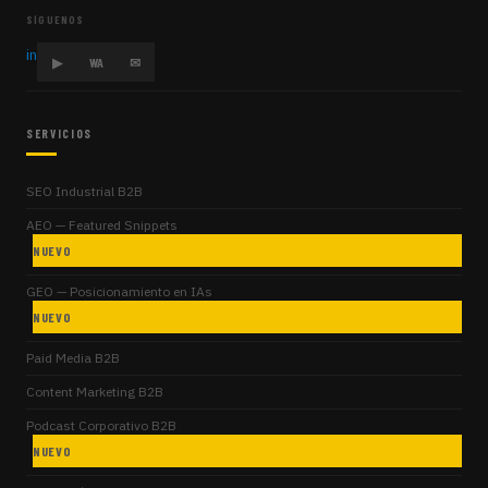
SÍGUENOS
in
▶
WA
✉
SERVICIOS
SEO Industrial B2B
AEO — Featured Snippets
NUEVO
GEO — Posicionamiento en IAs
NUEVO
Paid Media B2B
Content Marketing B2B
Podcast Corporativo B2B
NUEVO