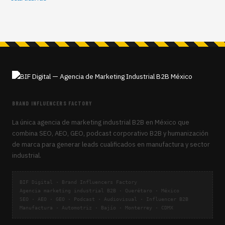
BRAND INFLUENCERS FACTORY
La única agencia de marketing industrial B2B en México que
combina SEO, AEO, GEO, podcast corporativo B2B y humanización
de marca para generar leads cualificados en manufactura y sector
industrial.
BIF Digital · Brand Influencers Factory
Agencia marketing industrial B2B · Querétaro · México
SEO · AEO · GEO · Podcast · Audiovisual · Influencer B2B
Manufactura · Automotriz · Bajío · Monterrey · CDMX